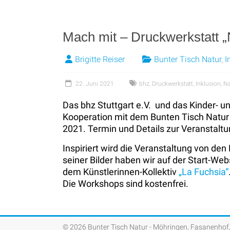
Mach mit – Druckwerkstatt „
Brigitte Reiser
Bunter Tisch Natur
,
I
22. Juni 2021
bhz
,
Druckwerkstatt
,
Inklusion
,
Na
Das bhz Stuttgart e.V. und das Kinder- 
Kooperation mit dem Bunten Tisch Natur 
2021. Termin und Details zur Veranstaltu
Inspiriert wird die Veranstaltung von de
seiner Bilder haben wir auf der Start-We
dem Künstlerinnen-Kollektiv
„La Fuchsia“
Die Workshops sind kostenfrei.
© 2026 Bunter Tisch Natur - Möhringen, Fasanenhof