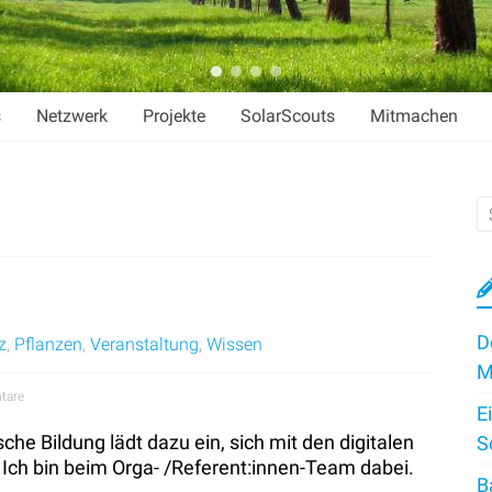
s
Netzwerk
Projekte
SolarScouts
Mitmachen
D
z
,
Pflanzen
,
Veranstaltung
,
Wissen
M
tare
E
che Bildung lädt dazu ein, sich mit den digitalen
S
Ich bin beim Orga- /Referent:innen-Team dabei.
B