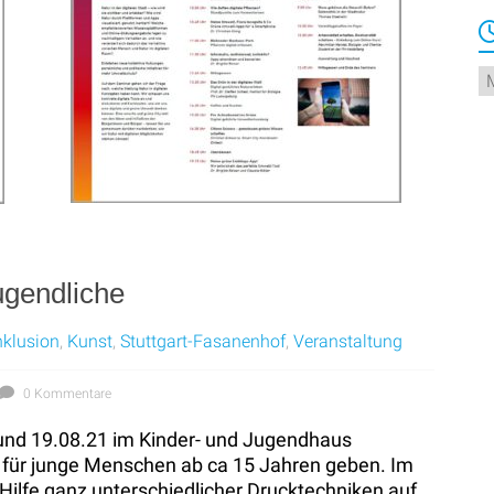
Ar
ugendliche
nklusion
,
Kunst
,
Stuttgart-Fasanenhof
,
Veranstaltung
0 Kommentare
 und 19.08.21 im Kinder- und Jugendhaus
 für junge Menschen ab ca 15 Jahren geben. Im
 Hilfe ganz unterschiedlicher Drucktechniken auf