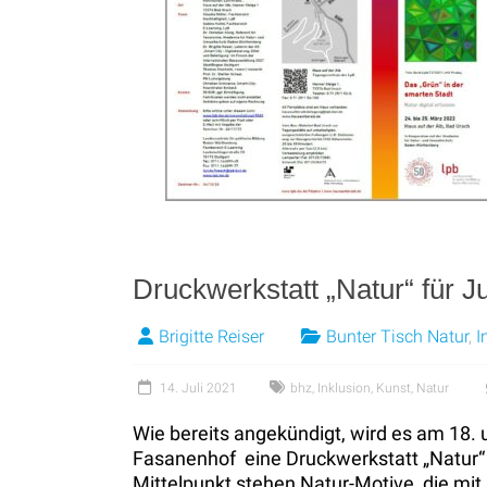
Druckwerkstatt „Natur“ für J
Brigitte Reiser
Bunter Tisch Natur
,
I
14. Juli 2021
bhz
,
Inklusion
,
Kunst
,
Natur
Wie bereits angekündigt, wird es am 18.
Fasanenhof eine Druckwerkstatt „Natur“
Mittelpunkt stehen Natur-Motive, die mit