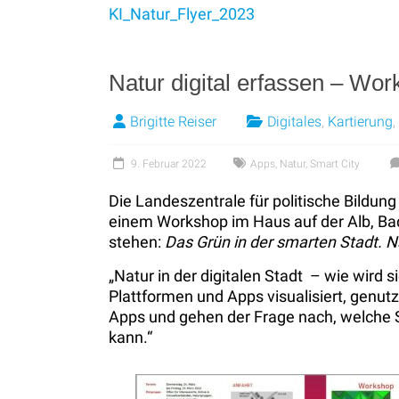
KI_Natur_Flyer_2023
Natur digital erfassen – W
Brigitte Reiser
Digitales
,
Kartierung
,
9. Februar 2022
Apps
,
Natur
,
Smart City
Die Landeszentrale für politische Bildu
einem Workshop im Haus auf der Alb, Ba
stehen:
Das Grün in der smarten Stadt. Na
„Natur in der digitalen Stadt – wie wird 
Plattformen und Apps visualisiert, genut
Apps und gehen der Frage nach, welche S
kann.“