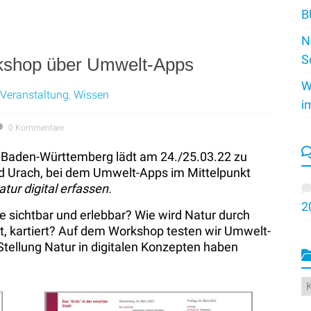
B
N
S
orkshop über Umwelt-Apps
W
Veranstaltung
,
Wissen
i
0 Kommentare
ng Baden-Württemberg lädt am 24./25.03.22 zu
d Urach, bei dem Umwelt-Apps im Mittelpunkt
tur digital erfassen.
2
sie sichtbar und erlebbar? Wie wird Natur durch
zt, kartiert? Auf dem Workshop testen wir Umwelt-
tellung Natur in digitalen Konzepten haben
K