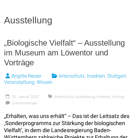
Ausstellung
„Biologische Vielfalt“ – Ausstellung
im Museum am Löwentor und
Vorträge
Brigitte Reiser
Artenschutz
,
Insekten
,
Stuttgart
,
Veranstaltung
,
Wissen
20. Januar 2022
Artenschutz
,
Ausstellung
,
Insekten
,
Vortrag
0 Kommentare
„Erhalten, was uns erhält“ – Das ist der Leitsatz des
‚Sonderprogramms zur Stärkung der biologischen
Vielfalt‘, in dem die Landesregierung Baden-
Württemberg zahlreiche Projekte zur Erhaltung der