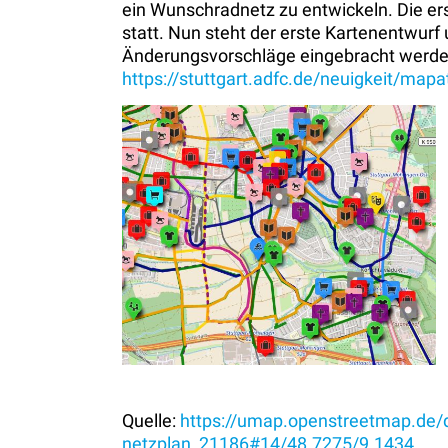
ein Wunschradnetz zu entwickeln. Die er
statt. Nun steht der erste Kartenentwur
Änderungsvorschläge eingebracht werde
https://stuttgart.adfc.de/neuigkeit/map
Quelle:
https://umap.openstreetmap.de
netzplan_21186#14/48.7275/9.1434