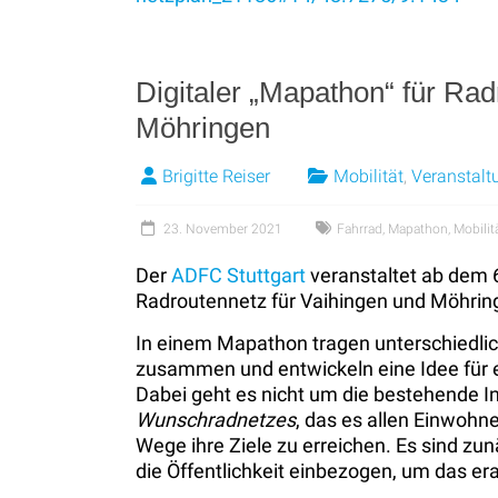
Digitaler „Mapathon“ für Rad
Möhringen
Brigitte Reiser
Mobilität
,
Veranstalt
23. November 2021
Fahrrad
,
Mapathon
,
Mobilit
Der
ADFC Stuttgart
veranstaltet ab dem 6
Radroutennetz für Vaihingen und Möhring
In einem Mapathon tragen unterschiedlic
zusammen und entwickeln eine Idee für e
Dabei geht es nicht um die bestehende In
Wunschradnetzes
, das es allen Einwohn
Wege ihre Ziele zu erreichen. Es sind zun
die Öffentlichkeit einbezogen, um das er