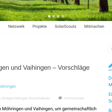
s
Netzwerk
Projekte
SolarScouts
Mitmachen
en und Vaihingen – Vorschläge
D
M
Möhringen
E
n
,
Stuttgart-Vaihingen
,
Wunschradnetz
0 Kommentare
S
n Möhringen und Vaihingen, um gemeinschaftlich
B