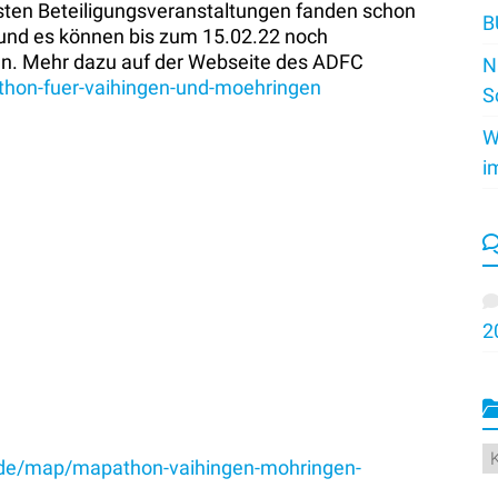
sten Beteiligungsveranstaltungen fanden schon
B
f und es können bis zum 15.02.22 noch
n. Mehr dazu auf der Webseite des ADFC
N
athon-fuer-vaihingen-und-moehringen
S
W
i
2
K
/de/map/mapathon-vaihingen-mohringen-