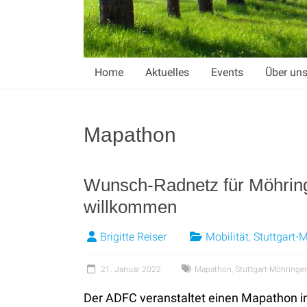
Home
Aktuelles
Events
Über un
Mapathon
Wunsch-Radnetz für Möhring
willkommen
Brigitte Reiser
Mobilität
,
Stuttgart-
21. Januar 2022
Mapathon
,
Stuttgart-Möhringe
Der ADFC veranstaltet einen Mapathon i