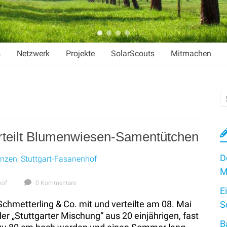
s
Netzwerk
Projekte
SolarScouts
Mitmachen
rteilt Blumenwiesen-Samentütchen
D
anzen
,
Stuttgart-Fasanenhof
M
hof
0 Kommentare
E
chmetterling & Co. mit und verteilte am 08. Mai
S
„Stuttgarter Mischung“ aus 20 einjährigen, fast
B