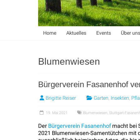
Home
Aktuelles
Events
Über un
Blumenwiesen
Bürgerverein Fasanenhof ve
Brigitte Reiser
Garten
,
Insekten
,
Pfl
19. Mai 2021
Blumenwiesen
,
Stuttgart-Fasanen
Der
Bürgerverein Fasanenhof
macht bei S
2021 Blumenwiesen-Samentütchen mit der 