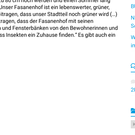
s zu 80 cm hoch werden und einen Sommer lang
B
Unser Fasanenhof ist ein lebenswerter, grüner,
tragen, dass unser Stadtteil noch grüner wird (…)
N
utragen, dass der Fasanenhof mit seinen
S
en und Fensterbänken von den Bewohnerinnen und
 Insekten ein Zuhause finden.“ Es gibt auch ein
W
i
2
K