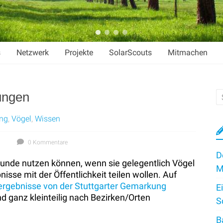
s
Netzwerk
Projekte
SolarScouts
Mitmachen
ungen
ung
,
Vögel
,
Wissen
0 Kommentare
D
reunde nutzen können, wenn sie gelegentlich Vögel
M
se mit der Öffentlichkeit teilen wollen. Auf
rgebnisse von der Stuttgarter Gemarkung
E
d ganz kleinteilig nach Bezirken/Orten
S
B