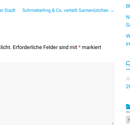
B
er Stadt
Schmetterling & Co. verteilt Samentütchen
→
N
S
W
i
licht.
Erforderliche Felder sind mit
*
markiert
2
K