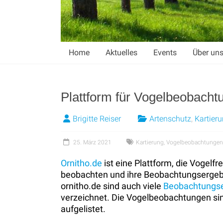
Home
Aktuelles
Events
Über un
Plattform für Vogelbeobacht
Brigitte Reiser
Artenschutz
,
Kartier
25. März 2021
Kartierung
,
Vogelbeobachtungen
Ornitho.de
ist eine Plattform, die Vogelf
beobachten und ihre Beobachtungsergebnis
ornitho.de sind auch viele
Beobachtungse
verzeichnet. Die Vogelbeobachtungen sin
aufgelistet.