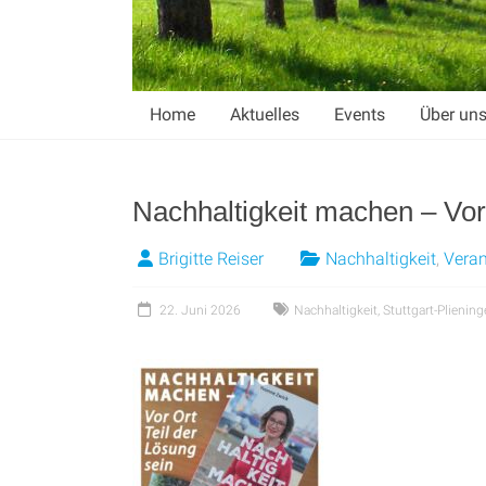
Home
Aktuelles
Events
Über un
Nachhaltigkeit machen – Vor
Brigitte Reiser
Nachhaltigkeit
,
Veran
22. Juni 2026
Nachhaltigkeit
,
Stuttgart-Plienin