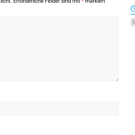
licht.
Erforderliche Felder sind mit
*
markiert
Ar