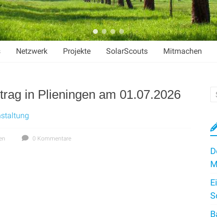
s
Netzwerk
Projekte
SolarScouts
Mitmachen
trag in Plieningen am 01.07.2026
staltung
gen
0 Kommentare
D
M
E
S
B