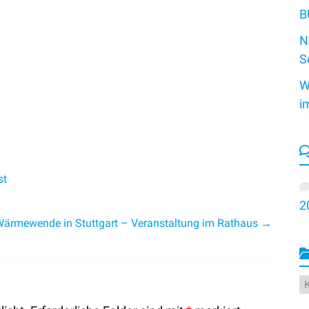
B
N
S
W
i
st
2
ärmewende in Stuttgart – Veranstaltung im Rathaus
→
K