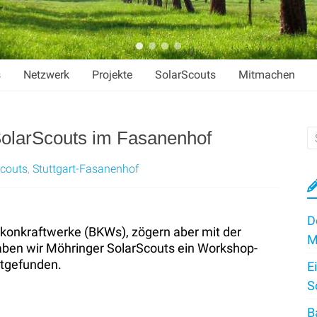
s
Netzwerk
Projekte
SolarScouts
Mitmachen
olarScouts im Fasanenhof
Scouts
,
Stuttgart-Fasanenhof
D
lkonkraftwerke (BKWs), zögern aber mit der
M
haben wir Möhringer SolarScouts ein Workshop-
attgefunden.
E
S
B