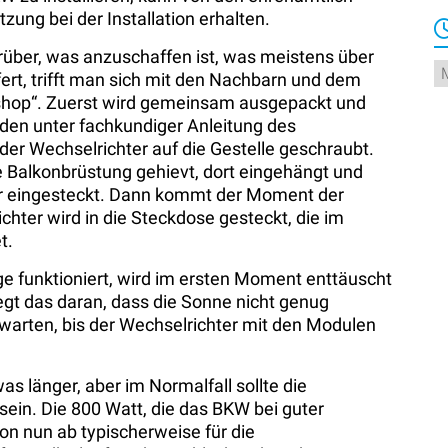
zung bei der Installation erhalten.
rüber, was anzuschaffen ist, was meistens über
Ar
efert, trifft man sich mit den Nachbarn und dem
shop“. Zuerst wird gemeinsam ausgepackt und
erden unter fachkundiger Anleitung des
er Wechselrichter auf die Gestelle geschraubt.
e Balkonbrüstung gehievt, dort eingehängt und
er eingesteckt. Dann kommt der Moment der
hter wird in die Steckdose gesteckt, die im
t.
age funktioniert, wird im ersten Moment enttäuscht
iegt das daran, dass die Sonne nicht genug
arten, bis der Wechselrichter mit den Modulen
s länger, aber im Normalfall sollte die
 sein. Die 800 Watt, die das BKW bei guter
on nun ab typischerweise für die