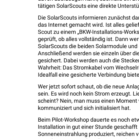
tätigen SolarScouts eine direkte Unterstüt
Die SolarScouts informieren zunächst da
das Internet gemacht wird. Ist alles geli
Scout zu einem „BKW-Installations-Work
geprüft, ob alles vollständig ist. Dann w
SolarScouts die beiden Solarmodule und d
Anschließend werden sie einzeln über di
gesichert. Dabei werden auch die Steck
Wahrheit: Das Stromkabel vom Wechselric
Idealfall eine gesicherte Verbindung biete
Wer jetzt sofort schaut, ob die neue Anl
sein. Es wird noch kein Strom erzeugt. L
scheint? Nein, man muss einen Moment w
kommuniziert und sich initialisiert hat.
Beim Pilot-Workshop dauerte es noch etwa
Installation in gut einer Stunde geschafft
Sonneneinstrahlung produziert, reichen v