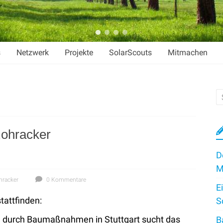
s
Netzwerk
Projekte
SolarScouts
Mitmachen
Rohracker
D
M
hracker
0 Kommentare
E
tattfinden:
S
g durch Baumaßnahmen in Stuttgart sucht das
B