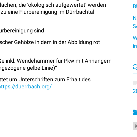
chen, die ‘ökologisch aufgewertet’ werden
B
u eine Flurbereinigung im Dürrbachtal
N
S
rbereinigung sind
W
scher Gehölze in dem in der Abbildung rot
i
raße inkl. Wendehammer für Pkw mit Anhängern
hgezogene gelbe Linie)“
ittet um Unterschriften zum Erhalt des
https://duerrbach.org/
2
K