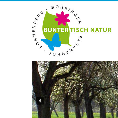
Zum
Inhalt
Bunter
springen
Tisch
Natur
Möhringen,
Fasanenhof,
Sonnenberg